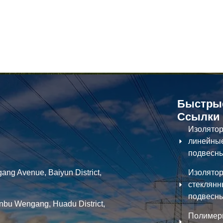
Быстры
Ссылки
Изолято
линейны
подвесн
ng Avenue, Baiyun District,
Изолято
стеклян
подвесн
nbu Wengang, Huadu District,
Полимер