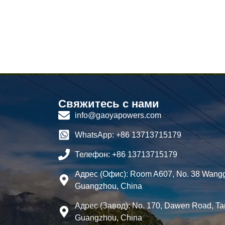
Свяжитесь с нами
info@gaoyapowers.com
WhatsApp: +86 13713715179
Телефон: +86 13713715179
Адрес (Офис): Room A607, No. 38 Wangga
Guangzhou, China
Адрес (Завод): No. 170, Dawen Road, Ta
Guangzhou, China