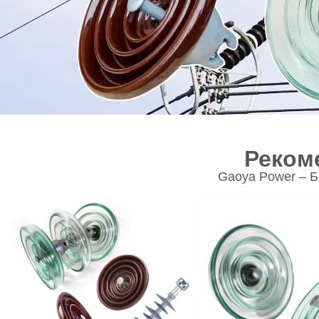
Реком
Gaoya Power – Б