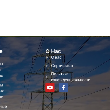
е
О Нас
О нас
ры
Сертификат
е
Политика
ые
конфиденциальности
ры
ные
ые
ные