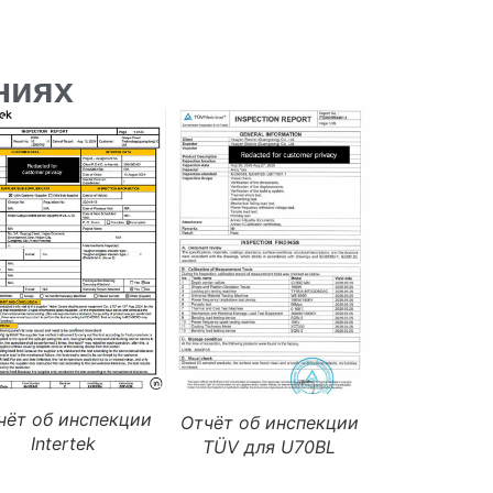
ниях
чёт об инспекции
Испытан
Отчёт об инспекции
Intertek
механич
TÜV для U70BL
разруш