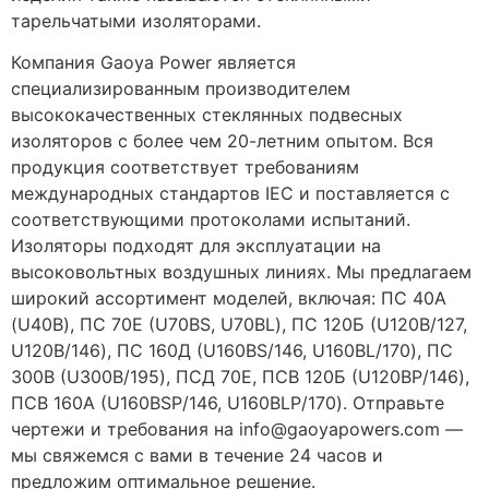
тарельчатыми изоляторами.
Компания Gaoya Power является
специализированным производителем
высококачественных стеклянных подвесных
изоляторов с более чем 20-летним опытом. Вся
продукция соответствует требованиям
международных стандартов IEC и поставляется с
соответствующими протоколами испытаний.
Изоляторы подходят для эксплуатации на
высоковольтных воздушных линиях. Мы предлагаем
широкий ассортимент моделей, включая: ПС 40А
(U40B), ПС 70Е (U70BS, U70BL), ПС 120Б (U120B/127,
U120B/146), ПС 160Д (U160BS/146, U160BL/170), ПС
300В (U300B/195), ПСД 70Е, ПСВ 120Б (U120BP/146),
ПСВ 160А (U160BSP/146, U160BLP/170). Отправьте
чертежи и требования на
info@gaoyapowers.com
—
мы свяжемся с вами в течение 24 часов и
предложим оптимальное решение.