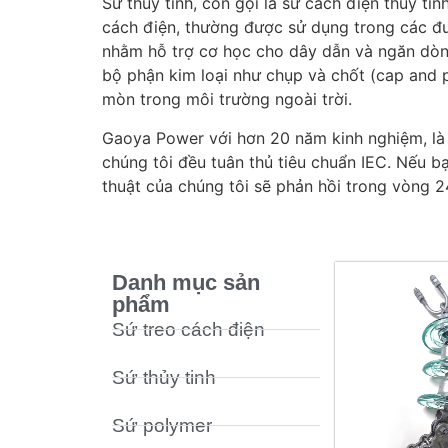
Sứ thủy tinh, còn gọi là sứ cách điện thủy ti
cách điện, thường được sử dụng trong các đư
nhằm hỗ trợ cơ học cho dây dẫn và ngăn dòng 
bộ phận kim loại như chụp và chốt (cap and p
mòn trong môi trường ngoài trời.
Gaoya Power với hơn 20 năm kinh nghiệm, là n
chúng tôi đều tuân thủ tiêu chuẩn IEC. Nếu bạ
thuật của chúng tôi sẽ phản hồi trong vòng 2
Danh mục sản
phẩm
Sứ treo cách điện
Sứ thủy tinh
Sứ polymer