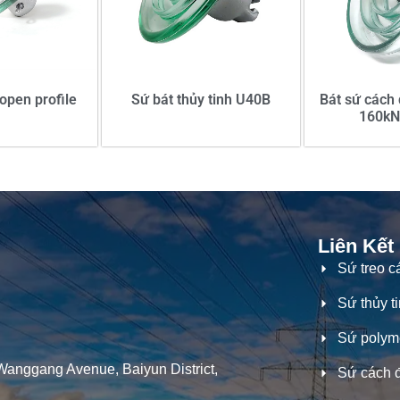
 open profile
Sứ bát thủy tinh U40B
Bát sứ cách 
160kN
Liên Kết
Sứ treo c
Sứ thủy t
Sứ polym
Wanggang Avenue, Baiyun District,
Sứ cách 