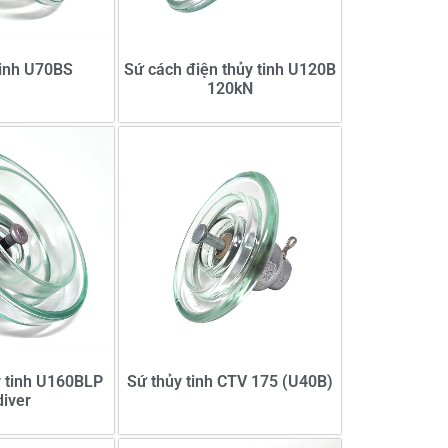
tinh U70BS
Sứ cách điện thủy tinh U120B
120kN
y tinh U160BLP
Sứ thủy tinh CTV 175 (U40B)
iver