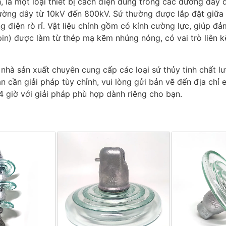
nh, là một loại thiết bị cách điện dùng trong các đường dây
ờng dây từ 10kV đến 800kV. Sứ thường được lắp đặt giữa d
điện rò rỉ. Vật liệu chính gồm có kính cường lực, giúp đả
in) được làm từ thép mạ kẽm nhúng nóng, có vai trò liên k
hà sản xuất chuyên cung cấp các loại sứ thủy tinh chất lư
n cần giải pháp tùy chỉnh, vui lòng gửi bản vẽ đến địa chỉ 
4 giờ với giải pháp phù hợp dành riêng cho bạn.