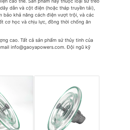
 điện cao thế. Sản phẩm này thuộc loại sứ treo
ây dẫn và cột điện (hoặc tháp truyền tải),
m bảo khả năng cách điện vượt trội, và các
ết cơ học và chịu lực, đồng thời chống ăn
ợng cao. Tất cả sản phẩm sứ thủy tinh của
email
info@gaoyapowers.com
. Đội ngũ kỹ