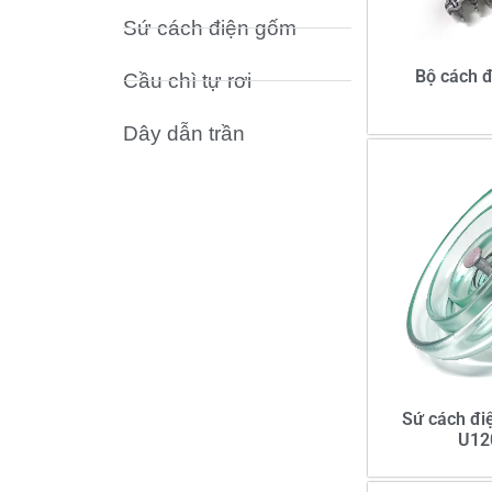
Sứ cách điện gốm
Bộ cách 
Cầu chì tự rơi
Dây dẫn trần
Sứ cách điệ
U12