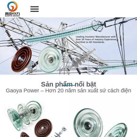
Sản phẩm
Giới thiệu
Chứng chỉ
Tin tức
Liên hệ
Tiếng Việt
Sản phẩm nổi bật
Gaoya Power – Hơn 20 năm sản xuất sứ cách điện