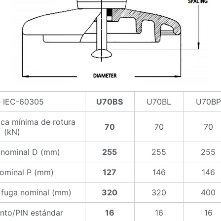
e IEC-60305
U70BS
U70BL
U70BP
ca mínima de rotura
70
70
70
(kN)
 nominal D (mm)
255
255
255
nominal P (mm)
127
146
146
 fuga nominal (mm)
320
320
400
nto/PIN estándar
16
16
16