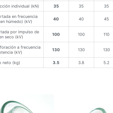
cción individual (kN)
35
35
35
rtada en frecuencia
40
40
45
 (en húmedo) (kV)
tada por impulso de
100
100
110
en seco (kV)
foración a frecuencia
130
130
130
otencia (kV)
 neto (kg)
3.5
3.8
5.2