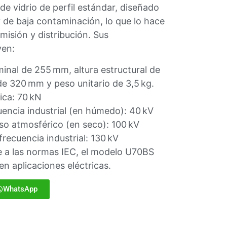
de vidrio de perfil estándar, diseñado
 de baja contaminación, lo que lo hace
smisión y distribución. Sus
yen:
nal de 255 mm, altura estructural de
de 320 mm y peso unitario de 3,5 kg.
ca: 70 kN
encia industrial (en húmedo): 40 kV
so atmosférico (en seco): 100 kV
recuencia industrial: 130 kV
 a las normas IEC, el modelo U70BS
en aplicaciones eléctricas.
WhatsApp