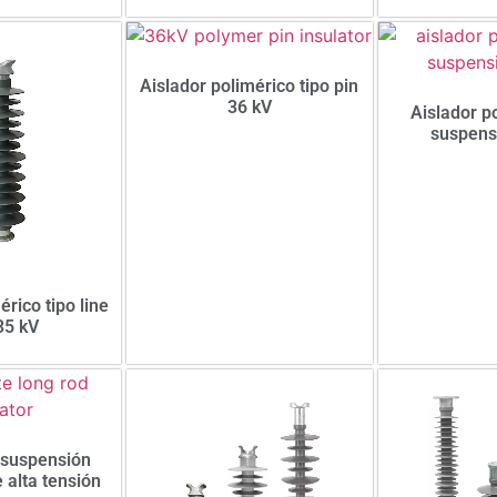
Aislador polimérico tipo pin
36 kV
Aislador p
suspens
érico tipo line
35 kV
 suspensión
 alta tensión