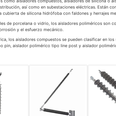
s como aisladores compuestos, aisladores de silicona o ais
stribución, así como en subestaciones eléctricas. Están com
na cubierta de silicona hidrófoba con faldones y herrajes me
les de porcelana o vidrio, los aisladores poliméricos son 
corrosión y el esfuerzo mecánico.
rica, los aisladores compuestos se pueden clasificar en los 
o pin, aislador polimérico tipo line post y aislador polimér