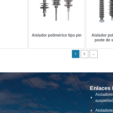
Aislador polimérico tipo pin
Aislador po
poste de 
1
2
→
Enlaces
Aisladore
suspensi
Aisladore