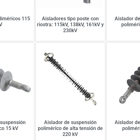
liméricos 115
Aisladores tipo poste con
Aislador d
V
riostra: 115kV, 138kV, 161kV y
poliméri
230kV
 suspensión
Aislador de suspensión
Aislador d
co 15 kV
polimérico de alta tensión de
polimér
220 kV