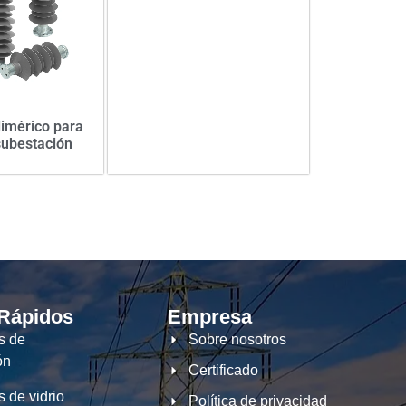
limérico para
subestación
 Rápidos
Empresa
s de
Sobre nosotros
ón
Certificado
s de vidrio
Política de privacidad