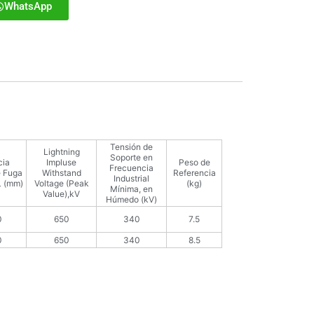
WhatsApp
Tensión de
Lightning
Soporte en
cia
Impluse
Peso de
Frecuencia
e Fuga
Withstand
Referencia
Industrial
L (mm)
Voltage (Peak
(kg)
Mínima, en
Value),kV
Húmedo (kV)
0
650
340
7.5
0
650
340
8.5