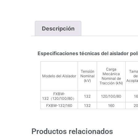
Descripción
Especificaciones técnicas del aislador p
Carga
Tensión
Tam
Mecánica
Modelo del Aislador
Nominal
de
Nominal de
(kV)
Acopl
Tracción (kN)
FXBW-
132
120/100/80
16
132（120/100/80）
FXBW-132/160
132
160
2
Productos relacionados