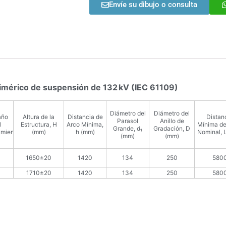
Envíe su dibujo o consulta
olimérico de suspensión de 132 kV (IEC 61109)
Diámetro del
Diámetro del
año
Altura de la
Distancia de
Distan
Parasol
Anillo de
l
Estructura, H
Arco Mínima,
Mínima d
Grande, d₁
Gradación, D
amiento
(mm)
h (mm)
Nominal, 
(mm)
(mm)
1650±20
1420
134
250
580
0
1710±20
1420
134
250
580