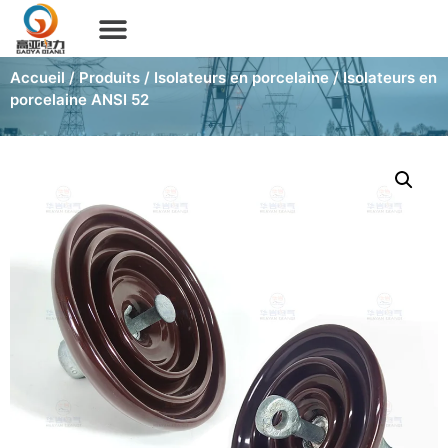
Accueil
/
Produits
/
Isolateurs en porcelaine
/ Isolateurs en
porcelaine ANSI 52