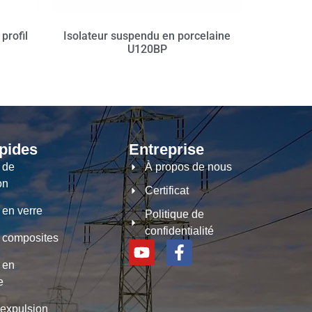
profil
Isolateur suspendu en porcelaine
U120BP
pides
Entreprise
s de
À propos de nous
on
Certificat
 en verre
Politique de
confidentialité
s composites
s en
e
 expulsion