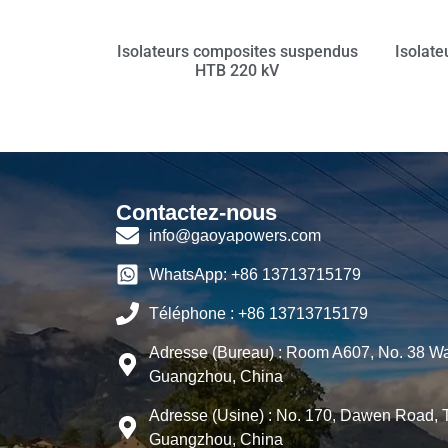
Isolateurs composites suspendus
Isolate
HTB 220 kV
Contactez-nous
info@gaoyapowers.com
WhatsApp: +86 13713715179
Téléphone : +86 13713715179
Adresse (Bureau) : Room A607, No. 38 Wa
Guangzhou, China
Adresse (Usine) : No. 170, Dawen Road, 
Guangzhou, China