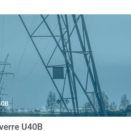
40B
 verre U40B