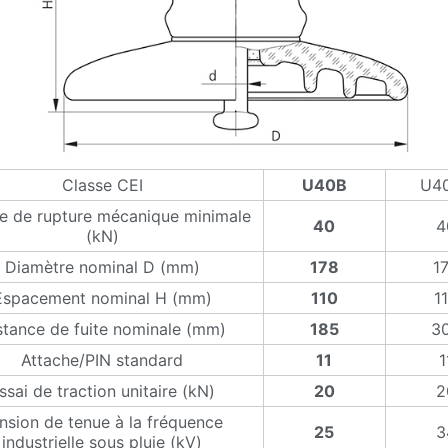
Classe CEI
U40B
U4
e de rupture mécanique minimale
40
4
(kN)
Diamètre nominal D (mm)
178
1
Espacement nominal H (mm)
110
1
stance de fuite nominale (mm)
185
3
Attache/PIN standard
11
1
ssai de traction unitaire (kN)
20
2
nsion de tenue à la fréquence
25
3
industrielle sous pluie (kV)