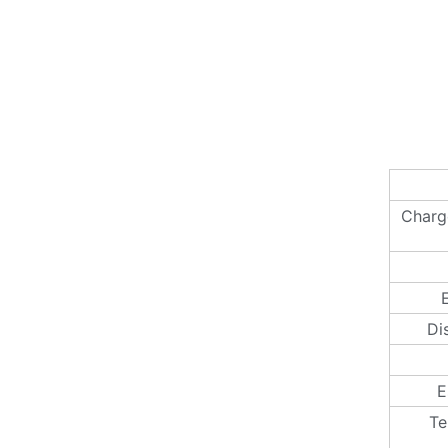
Charg
Di
E
Te