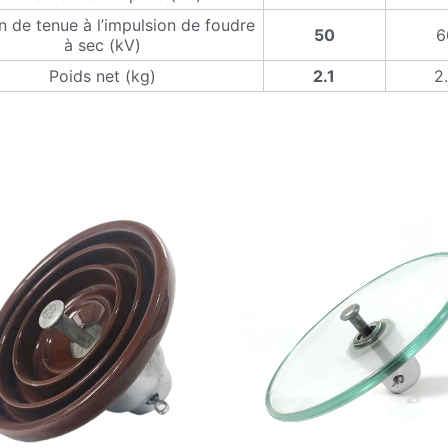
n de tenue à l’impulsion de foudre
50
6
à sec (kV)
Poids net (kg)
2.1
2