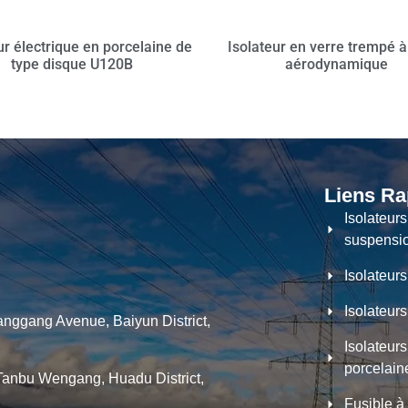
ur électrique en porcelaine de
Isolateur en verre trempé à 
type disque U120B
aérodynamique
Liens Ra
Isolateur
suspensi
Isolateurs
Isolateur
nggang Avenue, Baiyun District,
Isolateur
porcelain
Tanbu Wengang, Huadu District,
Fusible à