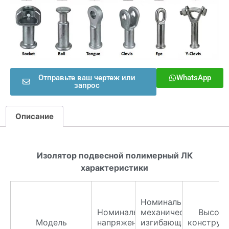
Отправьте ваш чертеж или
WhatsApp
запрос
Описание
Изолятор подвесной полимерный ЛК
характеристики
Номинальная
Номинальное
механическая
Высота
Модель
напряжение,
изгибающая
конструк