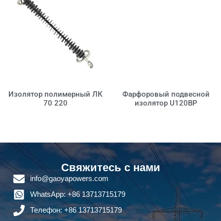
Изолятор полимерный ЛК
Фарфоровый подвесной
70 220
изолятор U120BP
Свяжитесь с нами
info@gaoyapowers.com
WhatsApp: +86 13713715179
Телефон: +86 13713715179