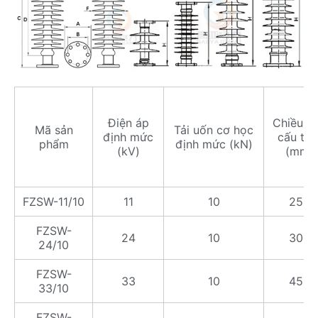
Điện áp
Chiều c
Mã sản
Tải uốn cơ học
định mức
cấu trú
phẩm
định mức (kN)
(kV)
(mm)
FZSW-11/10
11
10
255
FZSW-
24
10
300
24/10
FZSW-
33
10
450
33/10
FZSW-