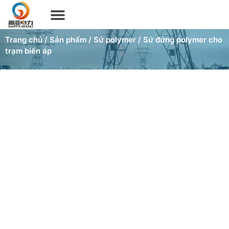
Sản phẩm
Giới thiệu
Chứng chỉ
Tin tức
Liên hệ
Tiếng Việt
Trang chủ
/
Sản phẩm
/
Sứ polymer
/ Sứ đứng polymer cho
trạm biến áp