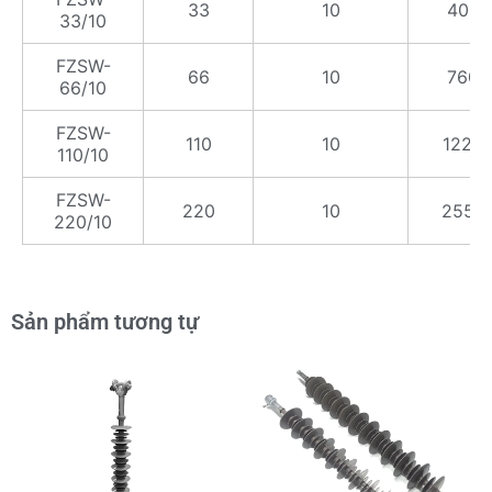
33
10
400
33/10
FZSW-
66
10
760
66/10
FZSW-
110
10
1220
110/10
FZSW-
220
10
2550
220/10
Sản phẩm tương tự